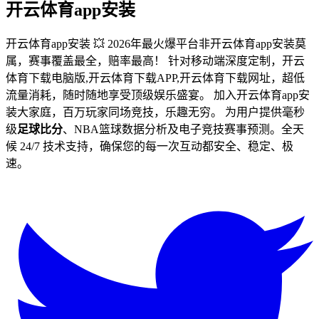
开云体育app安装
开云体育app安装 💥 2026年最火爆平台非开云体育app安装莫
属，赛事覆盖最全，赔率最高！ 针对移动端深度定制，开云
体育下载电脑版,开云体育下载APP,开云体育下载网址，超低
流量消耗，随时随地享受顶级娱乐盛宴。 加入开云体育app安
装大家庭，百万玩家同场竞技，乐趣无穷。 为用户提供毫秒
级
足球比分
、NBA篮球数据分析及电子竞技赛事预测。全天
候 24/7 技术支持，确保您的每一次互动都安全、稳定、极
速。