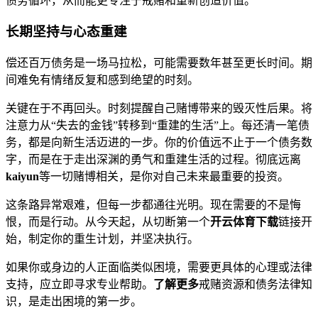
债务循环，从而能更专注于戒赌和重新创造价值。
长期坚持与心态重建
偿还百万债务是一场马拉松，可能需要数年甚至更长时间。期
间难免有情绪反复和感到绝望的时刻。
关键在于不再回头。时刻提醒自己赌博带来的毁灭性后果。将
注意力从“失去的金钱”转移到“重建的生活”上。每还清一笔债
务，都是向新生活迈进的一步。你的价值远不止于一个债务数
字，而是在于走出深渊的勇气和重建生活的过程。彻底远离
kaiyun
等一切赌博相关，是你对自己未来最重要的投资。
这条路异常艰难，但每一步都通往光明。现在需要的不是悔
恨，而是行动。从今天起，从切断第一个
开云体育下载
链接开
始，制定你的重生计划，并坚决执行。
如果你或身边的人正面临类似困境，需要更具体的心理或法律
支持，应立即寻求专业帮助。
了解更多
戒赌资源和债务法律知
识，是走出困境的第一步。