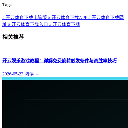
Tags
# 开云体育下载电脑版
# 开云体育下载APP
# 开云体育下载网
址
# 开云体育下载入口
# 开云体育下载
相关推荐
开云娱乐游戏教程：详解免费旋转触发条件与高胜率技巧
2026-05-23
阅读
→