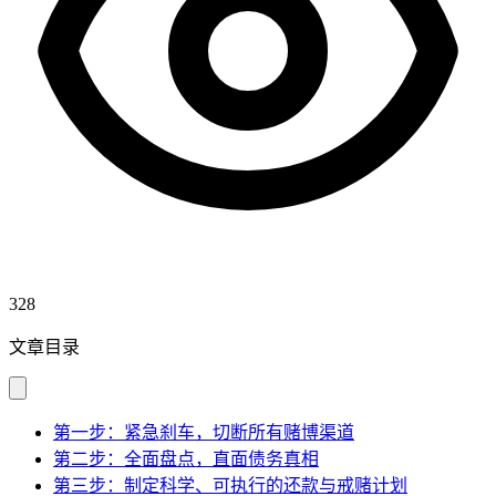
328
文章目录
第一步：紧急刹车，切断所有赌博渠道
第二步：全面盘点，直面债务真相
第三步：制定科学、可执行的还款与戒赌计划