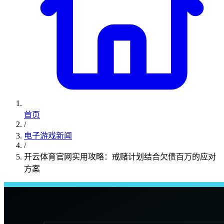
首页
/
电子游戏新闻
/
开云体育官网实用攻略：戒赌计划结合欠债百万的应对
方案