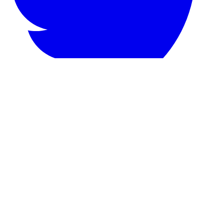
快速导航
平台首页
体育APP
帮助文档
电子游戏新闻
网站地图