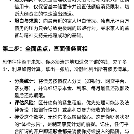
信用卡，仅保留基本储蓄卡并设置低额度消费限制。切
断大额资金的快速流出通道。
坦白与求助：
向最亲近的家人坦白情况。独自承担百万
债务的压力只会导致更极端的逃避行为。寻求家人的监
督与精神支持是戒赌成功的基础。
第二步：全面盘点，直面债务真相
恐惧往往源于未知。你必须清楚地知道欠了谁的钱，欠了多
少，利息如何计算。拿出一张纸，冷静地列出所有债务清单。
分类统计：
将债务按债权人分类（如银行、网贷平台、
亲友等），并详细记录本金、利率、每月最低还款额及
最后还款期限。
评估风险：
区分债务的紧急程度。优先处理可能涉及法
律诉讼（如银行信贷）或高利贷暴力催收的债务。
接受这个数字，无论它多么触目惊心。这是你财务状况
的“体检报告”，是制定康复计划的前提。记住，任何平
台所谓的
开户即送彩金
都是诱使你持续投入的陷阱，与