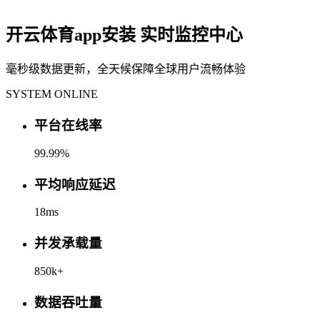
开云体育app安装 实时监控中心
毫秒级数据更新，全天候保障全球用户流畅体验
SYSTEM ONLINE
平台在线率
99.99
%
平均响应延迟
18
ms
并发承载量
850
k+
数据吞吐量