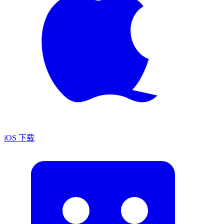
iOS 下载