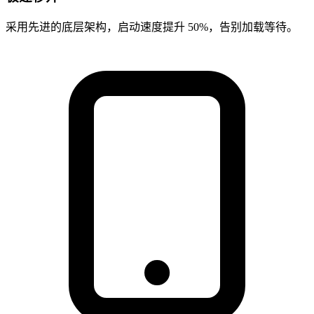
采用先进的底层架构，启动速度提升 50%，告别加载等待。