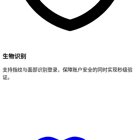
生物识别
支持指纹与面部识别登录，保障账户安全的同时实现秒级验
证。