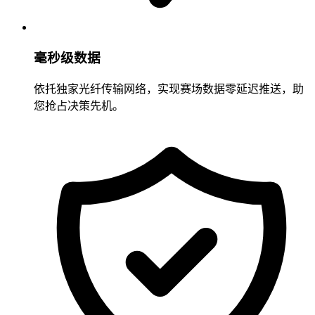
毫秒级数据
依托独家光纤传输网络，实现赛场数据零延迟推送，助
您抢占决策先机。