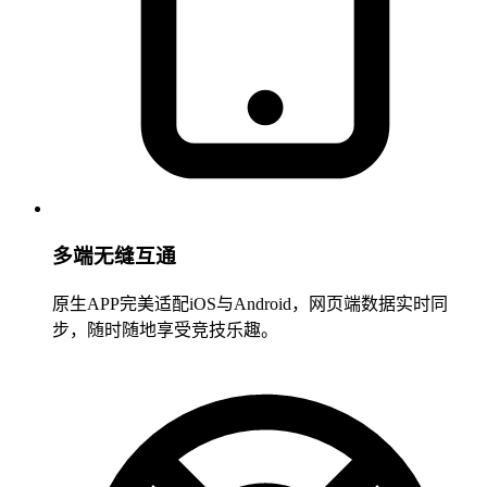
多端无缝互通
原生APP完美适配iOS与Android，网页端数据实时同
步，随时随地享受竞技乐趣。